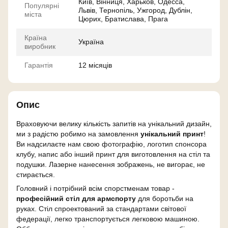
Київ, Вінниця, Харьков, Одесса,
Популярні
Львів, Тернопіль, Ужгород, Дублін,
міста
Цюрих, Братислава, Прага
Країна
Україна
виробник
Гарантія
12 місяців
Опис
Враховуючи велику кількість запитів на унікальний дизайн,
ми з радістю робимо на замовлення
унікальний принт
!
Ви надсилаєте нам свою фотографію, логотип спонсора
клубу, напис або інший принт для виготовлення на стіл та
подушки. Лазерне нанесення зображень, не вигорає, не
стирається.
Головний і потрібний всім спорстменам товар -
професійний стіл для армспорту
для боротьби на
руках. Стіл спроектований за стандартами світової
федерації, легко транспортується легковою машиною.