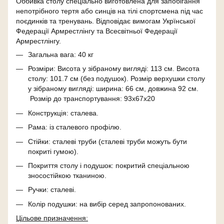
Оббивка столу спеціально виготовлена ​​для запобігання
непотрібного тертя або синців на тілі спортсмена під час
поєдинків та тренувань. Відповідає вимогам Укрїнської
Федерації Армрестлінгу та Всесвітньої Федерації
Армрестлінгу.
Загальна вага: 40 кг
Розміри: Висота у зібраному вигляді: 113 см. Висота
столу: 101.7 см (без подушок). Розмір верхушки столу
у зібраному вигляді: ширина: 66 см, довжина 92 см.
Розмір до транспортування: 93х67х20
Конструкція: сталева.
Рама: із сталевого профілю.
Стійки: сталеві труби (сталеві труби можуть бути
покриті гумою).
Покриття столу і подушок: покритий спеціальною
зносостійкою тканиною.
Ручки: сталеві.
Колір подушки: на вибір серед запропонованих.
Цільове призначення: