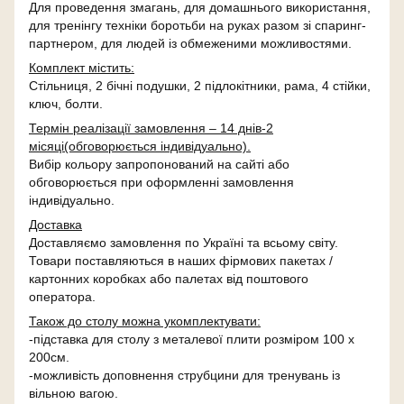
Для проведення змагань, для домашнього використання,
для тренінгу техніки боротьби на руках разом зі спаринг-
партнером, для людей із обмеженими можливостями.
Комплект містить:
Стільниця, 2 бічні подушки, 2 підлокітники, рама, 4 стійки,
ключ, болти.
Термін реалізації замовлення – 14 днів-2
місяці(обговорюється індивідуально).
Вибір кольору запропонований на сайті або
обговорюється при оформленні замовлення
індивідуально.
Доставка
Доставляємо замовлення по Україні та всьому світу.
Товари поставляються в наших фірмових пакетах /
картонних коробках або палетах від поштового
оператора.
Також до столу можна укомплектувати:
-підставка для столу з металевої плити розміром 100 х
200см.
-можливість доповнення струбцини для тренувань із
вільною вагою.